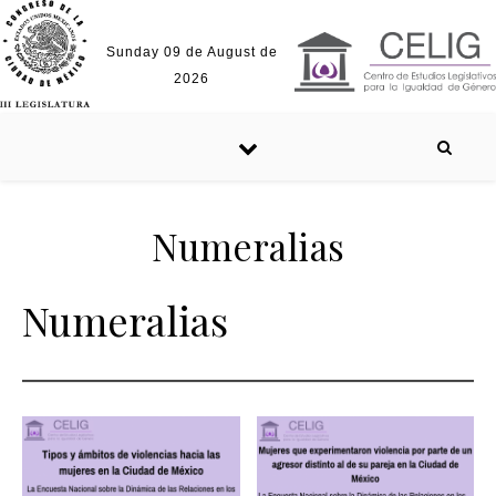
Skip to content
Sunday 09 de August de
2026
Numeralias
Numeralias